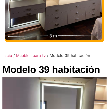
Inicio
/
Muebles para tv
/ Modelo 39 habitación
Modelo 39 habitación
Reproductor
de
vídeo