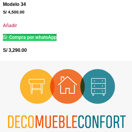
Modelo 34
S/
4,500.00
Añadir
Compra por whatsApp
S/
3,290.00