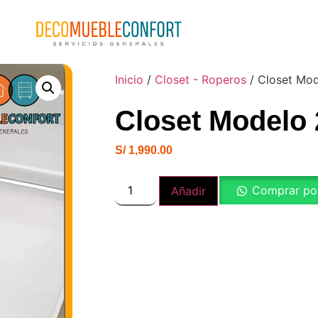
Inicio
/
Closet - Roperos
/ Closet Mod
Closet Modelo 
S/
1,990.00
Comprar po
Añadir