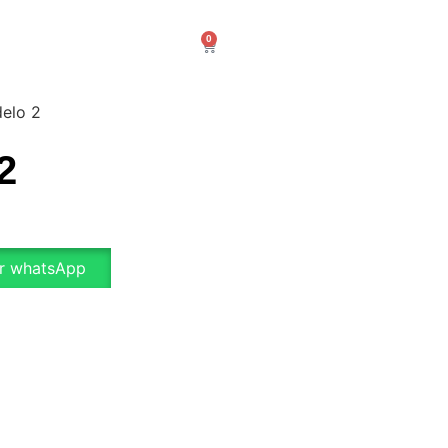
0
elo 2
2
r whatsApp